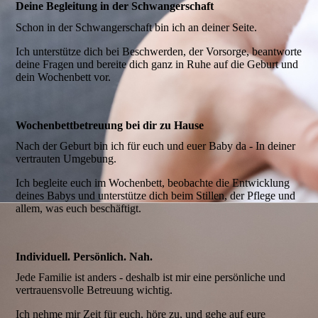
Deine Begleitung in der Schwangerschaft
Schon in der Schwangerschaft bin ich an deiner Seite.
Ich unterstütze dich bei Beschwerden, der Vorsorge, beantworte
deine Fragen und bereite dich ganz in Ruhe auf die Geburt und
dein Wochenbett vor.
Wochenbettbetreuung bei dir zu Hause
Nach der Geburt bin ich für euch und euer Baby da - In deiner
vertrauten Umgebung.
Ich begleite euch im Wochenbett, beobachte die Entwicklung
deines Babys und unterstütze dich beim Stillen, der Pflege und
allem, was euch beschäftigt.
Individuell. Persönlich. Nah.
Jede Familie ist anders - deshalb ist mir eine persönliche und
vertrauensvolle Betreuung wichtig.
Ich nehme mir Zeit für euch, höre zu, und gehe auf eure