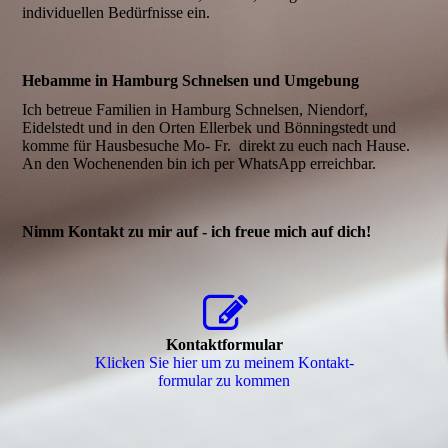
individuellen Bedürfnisse ein.
Hebamme in Hamburg Schnelsen und Umgebung
I
ch betreue Familien in Hamburg Schnelsen, Niendorf,
Eidelstedt und in den Orten Ellerbek und Bönningstedt und
komme für Hausbesuche
Mo- Fr.
direkt zu euch nach Hause.
An den Wochenenden bin ich per WhatsApp erreichbar.
Nimm Kontakt zu mir auf - ich freue mich auf dich!
Kontaktformular
Klicken Sie hier um zu meinem Kon­takt­
for­mu­lar zu kommen