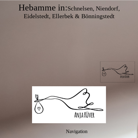
Hebamme in:
Schnelsen, Niendorf,
Eidelstedt, Ellerbek & Bönningstedt
Navigation