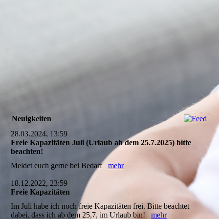
Neuigkeiten
28.03.2024, 13:59
Freie Kapazitäten Juli (Urlaub ab dem 25.7.2025) bitte
beachten!
Meldet euch gerne bei Bedarf
mehr
18.12.2022, 23:59
Freie Kapazitäten
Im Juli habe ich noch freie Kapazitäten frei. Bitte beachtet
dabei, dass ich ab dem 25,7, im Urlaub bin!
mehr